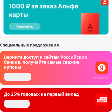
Специальные предложения
Верните доступ к сайтам Российских
банков, получайте самые свежие
купоны
Скачать Яндекс
Реклама ⓘ
До 25% годовых на первый вклад
Открыть вклад