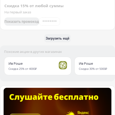
Скидка 15% от любой суммы
На первый заказ
Показать промокод
********
Загрузить ещё
Похожие акции в других магазинах
Ив Роше
Ив Роше
Скидка 25% от 4000₽
Скидка 30% от 5000₽