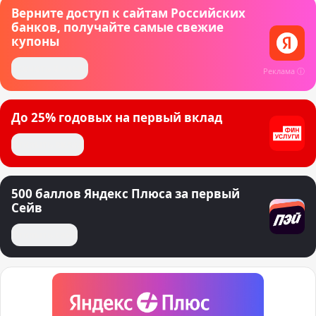
Верните доступ к сайтам Российских
банков, получайте самые свежие
купоны
Скачать Яндекс
Реклама ⓘ
До 25% годовых на первый вклад
Открыть вклад
500 баллов Яндекс Плюса за первый
Сейв
Открыть сейв