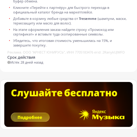
буфер обмена.
Кликните «Перейти к партнёру» для быстрого перехода в
официальный каталог бренда на маркетплейсе.
Добавьте в корзину любые средства от
Tresemme
(шампуни, маски,
термозащиту или масло для волос).
На этапе оформления заказа найдите строку «Промокод или
сертификат» и вставьте туда скопированные символы.
Убедитесь, что итоговая стоимость уменьшилась на 15%, и
завершите покупку.
Реклама. ООО "АРНЕСТ ЮНИРУСЬ", ИНН 7705183476 erid: 2RanykUJWFD
Срок действия
Истёк 28 дней назад