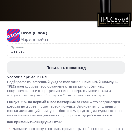
Ozon (Озон)
Маркетплейсы
Промокод
******
Показать промокод
Условия применения
Подбираете качественный уход за волосами? Знаменитый
шампунь
ТРЕСеммé
собирает восторженные отзывы как от обычных
покупателей, так и от профессионалов. Теперь вы можете заказать
любую косметику этого бренда на Ozon с отличной выгодой!
Скидка 15% на первый и все повторные заказы
– это редкая акция,
которая не сгорает после первой покупки. Выбирайте популярный
восстанавливающий шампунь с биотином, средства для кудрявых волос
или любимый безсульфатный уход — промокод сработает на всё.
Как применить скидку на Ozon:
Нажмите на кнопку «Показать промокод», чтобы скопировать его в