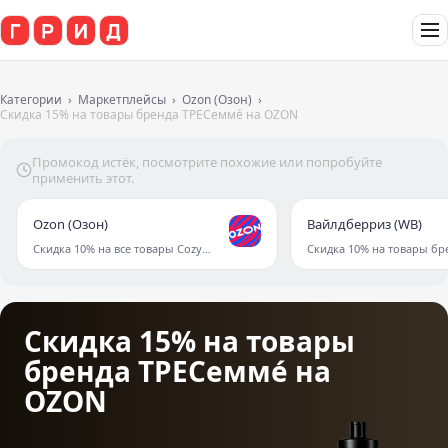
Категории
Маркетплейсы
Ozon (Озон)
Скидка 15% на товары бренда ТРЕСеммé на OZON
Промокод истёк, посмотрите похожие или попробуйте
применить этот.
Ozon (Озон)
Вайлдберриз (WB)
Скидка 10% на все товары Cozy Home на OZON
Скидка 15% на товары
бренда ТРЕСеммé на
OZON