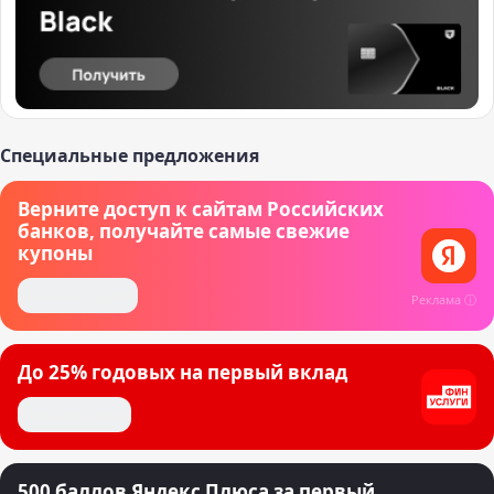
Специальные предложения
Верните доступ к сайтам Российских
банков, получайте самые свежие
купоны
Скачать Яндекс
Реклама ⓘ
До 25% годовых на первый вклад
Открыть вклад
500 баллов Яндекс Плюса за первый