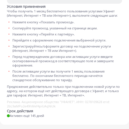
Условия применения
Чтобы получить 1 месяц бесплатного пользования услугами Уфанет
(Интернет, Интернет + ТВ или Интернет+), выполните следующие шаги:
Нажмите кнопку «Показать промокод».
Скопируйте промокод, указанный на странице акции.
Нажмите кнопку «Перейти к партнёру».
Перейдите к оформлению подключения выбранной услуги.
Зарегистрируйтесь/оформите договор на подключение услуги
(Интернет, Интернет + ТВ или Интернет+).
Перед подтверждением договора или активации услуги введите
скопированный промокод в соответствующее поле и завершите
оформление.
После активации услуги вы получите 1 месяц пользования
бесплатно. По окончании бесплатного периода начнётся
стандартное обслуживание по тарифу.
Предложение действительно только при подключении новой услуги по
адресу, на котором ещё нет действующего договора с Уфанет, и только
для тарифов: Интернет, Интернет + ТВ, Интернет+.
Реклама. Акционерное общество "УФАНЕТ", ИНН: 0278109628 erid:
2bL9aMPo2e49hMef4piUAqNiUk
Срок действия
Активен ещё 145 дней